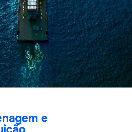
enagem e
uição