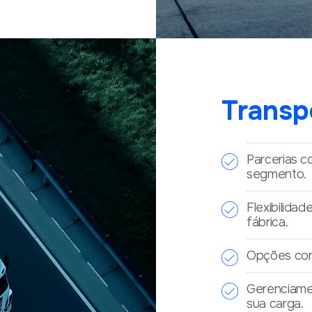
Transp
Parcerias 
segmento.
Flexibilida
fábrica.
Opções con
Gerenciame
sua carga.