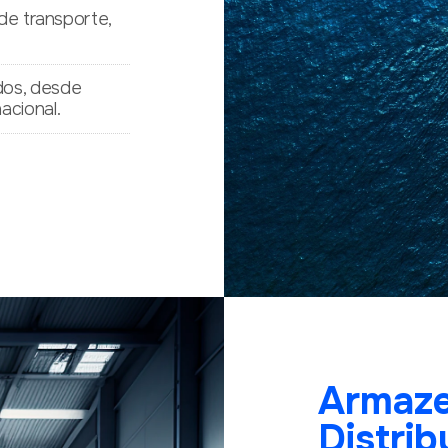
 de transporte,
dos, desde
acional.
Armaz
Distrib