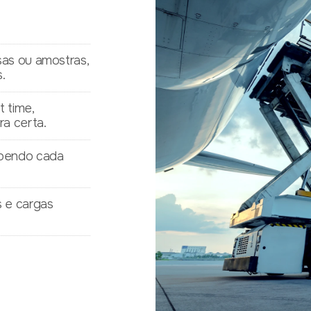
sas ou amostras,
.
t time,
a certa.
abendo cada
 e cargas