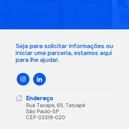
Seja para solicitar informações ou
iniciar uma parceria, estamos aqui
para lhe ajudar.
instagram
linkedin
Endereço
Rua Tacape, 65, Tatuapé
São Paulo-SP
CEP 03319-020